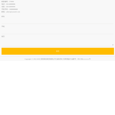
邮政编码：570000
电话：020-68888888
传真：020-69999999
手机号码：18888888888
邮箱：admin@youweb.com
姓名
手机
留言
提交
Copyright © 2012-2018 某某家具家居有限公司 版权所有 非商用版本 备案号：
琼ICP备xxxxxxxx号