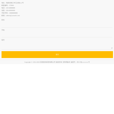
地址：海南省海口市玉沙路xxx号
邮政编码：570000
电话：020-68888888
传真：020-69999999
手机号码：18888888888
邮箱：admin@youweb.com
姓名
手机
留言
提交
Copyright © 2012-2018 某某家具家居有限公司 版权所有 非商用版本 备案号：
琼ICP备xxxxxxxx号