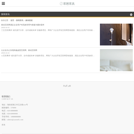
新闻资讯
你的位置：
首页
>
新闻资讯
>
媒体报道
移动互联网满足企业用户对高效管理与便捷沟通的需求
2018-10-31
三五互联秉承“成功源于分享，合作成就未来”的服务理念，帮助广大企业开拓互联网营销道路，满足企业用户对高效管理与便捷沟通的需求，引领企业云办公产品服务行业的发展，让企业办公实现跨越桌面互联网、移动互联网...
让企业办公实现跨越桌面互联网、移动互联网
2018-10-31
xx互联秉承“成功源于分享，合作成就未来”的服务理念，帮助广大企业开拓互联网营销道路，满足企业用户对高效管理与便捷沟通的需求，引领企业云办公产品服务行业的发展，让企业办公实现跨越桌面互联网、移动互联网...
共
页
条
1
2
联系我们
CONTACT US
地址：海南省海口市玉沙路xxx号
邮政编码：570000
电话：020-68888888
传真：020-69999999
手机号码：18888888888
邮箱：admin@youweb.com
姓名